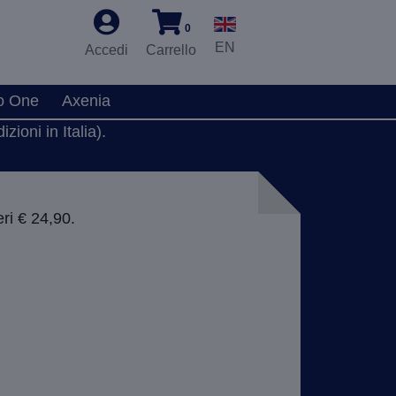
0
EN
Accedi
Carrello
o One
Axenia
zioni in Italia).
ri € 24,90.