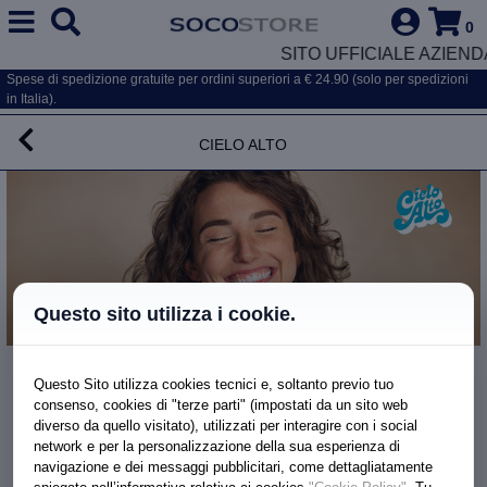
0
SITO UFFICIALE AZIEND
Spese di spedizione gratuite per ordini superiori a € 24.90 (solo per spedizioni
in Italia).
Cielo Alto
Questo sito utilizza i cookie.
Gel e Finishing
Questo Sito utilizza cookies tecnici e, soltanto previo tuo
PASTA MODELLANTE FIBROSA
consenso, cookies di "terze parti" (impostati da un sito web
diverso da quello visitato), utilizzati per interagire con i social
network e per la personalizzazione della sua esperienza di
navigazione e dei messaggi pubblicitari, come dettagliatamente