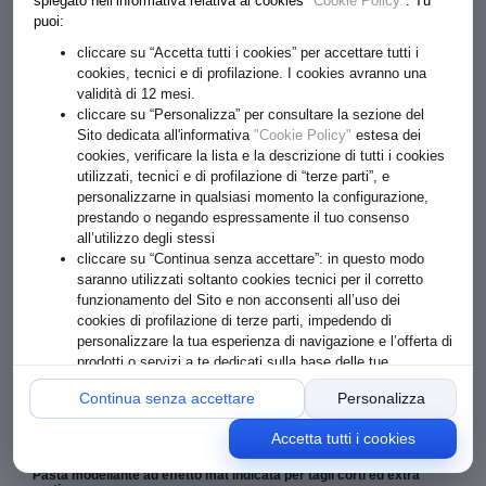
spiegato nell’informativa relativa ai cookies
"Cookie Policy"
. Tu
puoi:
cliccare su “Accetta tutti i cookies” per accettare tutti i
cookies, tecnici e di profilazione. I cookies avranno una
validità di 12 mesi.
cliccare su “Personalizza” per consultare la sezione del
Sito dedicata all'informativa
"Cookie Policy"
estesa dei
cookies, verificare la lista e la descrizione di tutti i cookies
utilizzati, tecnici e di profilazione di “terze parti”, e
personalizzarne in qualsiasi momento la configurazione,
prestando o negando espressamente il tuo consenso
all’utilizzo degli stessi
€ 9.50
cliccare su “Continua senza accettare”: in questo modo
saranno utilizzati soltanto cookies tecnici per il corretto
Formato: 90 ML
funzionamento del Sito e non acconsenti all’uso dei
cookies di profilazione di terze parti, impedendo di
personalizzare la tua esperienza di navigazione e l’offerta di
1
ACQUISTA
prodotti o servizi a te dedicati sulla base delle tue
preferenze o comportamenti online
Continua senza accettare
Personalizza
Accetta tutti i cookies
PASTA MODELLANTE FIBROSA
Pasta modellante ad effetto mat indicata per tagli corti ed extra