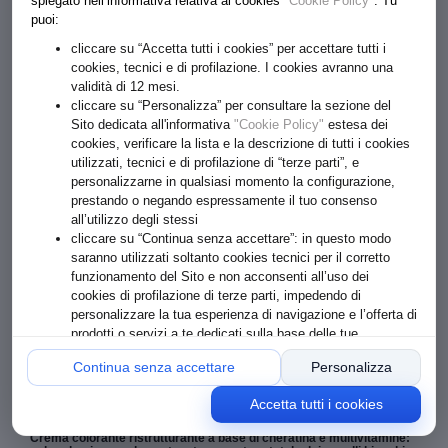
spiegato nell’informativa relativa ai cookies
"Cookie Policy"
. Tu
puoi:
cliccare su “Accetta tutti i cookies” per accettare tutti i
cookies, tecnici e di profilazione. I cookies avranno una
validità di 12 mesi.
cliccare su “Personalizza” per consultare la sezione del
Sito dedicata all'informativa
"Cookie Policy"
estesa dei
cookies, verificare la lista e la descrizione di tutti i cookies
utilizzati, tecnici e di profilazione di “terze parti”, e
personalizzarne in qualsiasi momento la configurazione,
prestando o negando espressamente il tuo consenso
all’utilizzo degli stessi
€ 6.00
cliccare su “Continua senza accettare”: in questo modo
saranno utilizzati soltanto cookies tecnici per il corretto
Formato: 60+40+10
funzionamento del Sito e non acconsenti all’uso dei
cookies di profilazione di terze parti, impedendo di
personalizzare la tua esperienza di navigazione e l’offerta di
1
ACQUISTA
prodotti o servizi a te dedicati sulla base delle tue
preferenze o comportamenti online
Continua senza accettare
Personalizza
Accetta tutti i cookies
BIONDO SCURO DORATO 6,3
Crema colorante ristrutturante a base di cheratina e multivitamine: