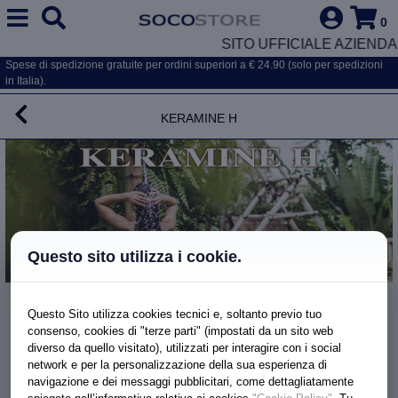
0
SITO UFFICIALE AZIENDA
Spese di spedizione gratuite per ordini superiori a € 24.90 (solo per spedizioni
in Italia).
Keramine H
Questo sito utilizza i cookie.
Crema Colorante
Questo Sito utilizza cookies tecnici e, soltanto previo tuo
BIONDO SCURO DORATO 6,3
consenso, cookies di "terze parti" (impostati da un sito web
diverso da quello visitato), utilizzati per interagire con i social
network e per la personalizzazione della sua esperienza di
navigazione e dei messaggi pubblicitari, come dettagliatamente