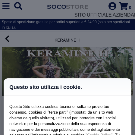
0
SITO UFFICIALE AZIENDA
Spese di spedizione gratuite per ordini superiori a € 24.90 (solo per spedizioni
in Italia).
Keramine H
Questo sito utilizza i cookie.
Linea Biologica
Questo Sito utilizza cookies tecnici e, soltanto previo tuo
SHAMPOO DELICATO BIO
consenso, cookies di "terze parti" (impostati da un sito web
diverso da quello visitato), utilizzati per interagire con i social
network e per la personalizzazione della sua esperienza di
navigazione e dei messaggi pubblicitari, come dettagliatamente