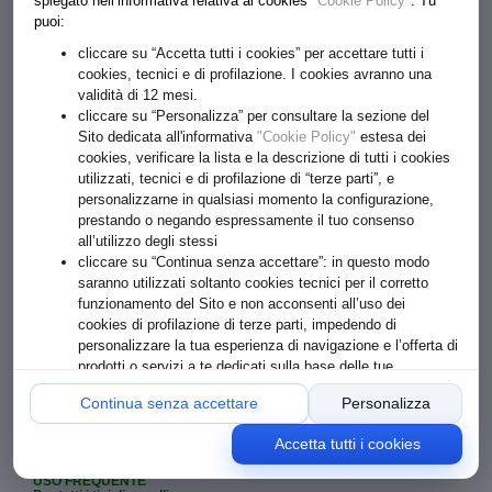
spiegato nell’informativa relativa ai cookies
"Cookie Policy"
. Tu
puoi:
cliccare su “Accetta tutti i cookies” per accettare tutti i
cookies, tecnici e di profilazione. I cookies avranno una
validità di 12 mesi.
cliccare su “Personalizza” per consultare la sezione del
Sito dedicata all'informativa
"Cookie Policy"
estesa dei
cookies, verificare la lista e la descrizione di tutti i cookies
utilizzati, tecnici e di profilazione di “terze parti”, e
personalizzarne in qualsiasi momento la configurazione,
prestando o negando espressamente il tuo consenso
all’utilizzo degli stessi
€ 8.40
cliccare su “Continua senza accettare”: in questo modo
saranno utilizzati soltanto cookies tecnici per il corretto
Formato: 250 ML
funzionamento del Sito e non acconsenti all’uso dei
cookies di profilazione di terze parti, impedendo di
personalizzare la tua esperienza di navigazione e l’offerta di
1
ACQUISTA
prodotti o servizi a te dedicati sulla base delle tue
preferenze o comportamenti online
Continua senza accettare
Personalizza
Accetta tutti i cookies
SHAMPOO DELICATO BIO
USO FREQUENTE