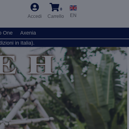
0
EN
Accedi
Carrello
o One
Axenia
zioni in Italia).