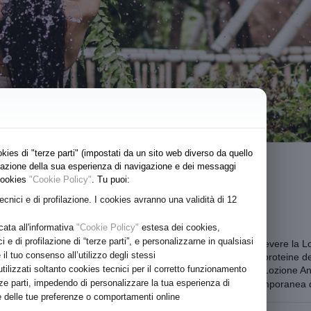
kies di "terze parti" (impostati da un sito web diverso da quello
lizzazione della sua esperienza di navigazione e dei messaggi
Linea Biologica
 cookies
"Cookie Policy"
. Tu puoi:
SHAMPOO RINFORZANTE ANTICADUTA* BIO
tecnici e di profilazione. I cookies avranno una validità di 12
Per capelli con problemi di caduta.
cata all'informativa
"Cookie Policy"
estesa dei cookies,
Con Centrifugato di Zenzero.
ici e di profilazione di “terze parti”, e personalizzarne in qualsiasi
Deterge delicatamente cute e capelli e prepara la cute a ricevere la Lo
 tuo consenso all’utilizzo degli stessi
zenzero, estratti di serenoa repens e noce, vitamina E e F, proteine del 
ilizzati soltanto cookies tecnici per il corretto funzionamento
rendendoli morbidi e lucenti. Da usare in abbinamento alla Lozione A
rze parti, impedendo di personalizzare la tua esperienza di
* Coadiuvante cosmetico nella prevenzione della caduta temporanea de
ase delle tue preferenze o comportamenti online