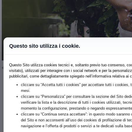
Questo sito utilizza i cookie.
Questo Sito utilizza cookies tecnici e, soltanto previo tuo consenso, coo
Torna a elenco
visitato), utilizzati per interagire con i social network e per la persona
pubblicitari, come dettagliatamente spiegato nell’informativa relativa ai
cliccare su “Accetta tutti i cookies” per accettare tutti i cookies, 
mesi.
cliccare su “Personalizza” per consultare la sezione del Sito dedi
verificare la lista e la descrizione di tutti i cookies utilizzati, tecn
momento la configurazione, prestando o negando espressamente il
cliccare su “Continua senza accettare”: in questo modo saranno ut
del Sito e non acconsenti all’uso dei cookies di profilazione di te
navigazione e l’offerta di prodotti o servizi a te dedicati sulla b