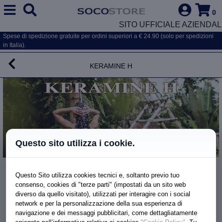
0
SITO UFFICIALE AZIENDAL
Spese di spedizione gratuite per ordini superiori a € 24.90 (solo per spedizioni
in Italia).
Keramine H
Questo sito utilizza i cookie.
Linea Biologica
Questo Sito utilizza cookies tecnici e, soltanto previo tuo
SHAMPOO SOLIDO PURIFICANTE BIO
consenso, cookies di "terze parti" (impostati da un sito web
diverso da quello visitato), utilizzati per interagire con i social
network e per la personalizzazione della sua esperienza di
navigazione e dei messaggi pubblicitari, come dettagliatamente