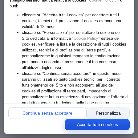
spiegato nell’informativa relativa ai cookies
"Cookie Policy"
. Tu
puoi:
cliccare su “Accetta tutti i cookies” per accettare tutti i
cookies, tecnici e di profilazione. I cookies avranno una
validità di 12 mesi.
cliccare su “Personalizza” per consultare la sezione del
Sito dedicata all'informativa
"Cookie Policy"
estesa dei
cookies, verificare la lista e la descrizione di tutti i cookies
utilizzati, tecnici e di profilazione di “terze parti”, e
personalizzarne in qualsiasi momento la configurazione,
prestando o negando espressamente il tuo consenso
all’utilizzo degli stessi
cliccare su “Continua senza accettare”: in questo modo
saranno utilizzati soltanto cookies tecnici per il corretto
funzionamento del Sito e non acconsenti all’uso dei
€ 8.90
cookies di profilazione di terze parti, impedendo di
personalizzare la tua esperienza di navigazione e l’offerta di
Formato: 55 g
prodotti o servizi a te dedicati sulla base delle tue
preferenze o comportamenti online
Continua senza accettare
Personalizza
1
ACQUISTA
Accetta tutti i cookies