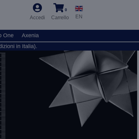
0
EN
Accedi
Carrello
o One
Axenia
zioni in Italia).