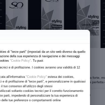
kies di "terze parti" (impostati da un sito web diverso da quello
lizzazione della sua esperienza di navigazione e dei messaggi
Styling
 cookies
"Cookie Policy"
. Tu puoi:
GEL VOLUMIZZANTE
tecnici e di profilazione. I cookies avranno una validità di 12
Medio-Forte con pantenolo e glicerina
cata all'informativa
"Cookie Policy"
estesa dei cookies,
Gel Volumizzante con Pantenolo per un fissaggio da medio a forte, mod
ici e di profilazione di “terze parti”, e personalizzarne in qualsiasi
all'acconciatura. La Glicerina idrata a fondo e conferisce una perfetta 
 tuo consenso all’utilizzo degli stessi
ilizzati soltanto cookies tecnici per il corretto funzionamento
€ 14.00
Formato: 200
rze parti, impedendo di personalizzare la tua esperienza di
ase delle tue preferenze o comportamenti online