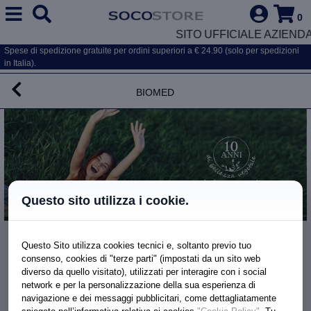
0
SITO UFFICIALE AZIEND
Spese di spedizione gratuite per ordini superiori a € 24.90 (solo per spedizioni
in Italia).
Biomed
Questo sito utilizza i cookie.
Forfora,sebo
Questo Sito utilizza cookies tecnici e, soltanto previo tuo
PURITY SHAMPOO VEGETALE ASTRINGENTE
consenso, cookies di "terze parti" (impostati da un sito web
diverso da quello visitato), utilizzati per interagire con i social
network e per la personalizzazione della sua esperienza di
€ 16.50
navigazione e dei messaggi pubblicitari, come dettagliatamente