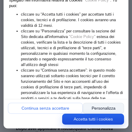
spiegato nell’informativa relativa ai cookies
"Cookie Policy"
. Tu
Formato: 250 ml
puoi:
cliccare su “Accetta tutti i cookies” per accettare tutti i
Prodotto momentaneamente non disponibile.
cookies, tecnici e di profilazione. I cookies avranno una
validità di 12 mesi.
cliccare su “Personalizza” per consultare la sezione del
Sito dedicata all'informativa
"Cookie Policy"
estesa dei
cookies, verificare la lista e la descrizione di tutti i cookies
PURITY SHAMPOO VEGETALE
utilizzati, tecnici e di profilazione di “terze parti”, e
personalizzarne in qualsiasi momento la configurazione,
ASTRINGENTE
prestando o negando espressamente il tuo consenso
Cuoio capelluto con sebo e capelli grassi. Con Acqua costituzionale
all’utilizzo degli stessi
biologica di Limone
cliccare su “Continua senza accettare”: in questo modo
Shampoo a base vegetale delicata arricchito con
Acqua
Costituzionale biologica di Limone
dalle note proprietà astringenti ed
saranno utilizzati soltanto cookies tecnici per il corretto
equilibranti è indicato per detergere in profondità la cute in presenza
funzionamento del Sito e non acconsenti all’uso dei
di sebo e di forfora grassa. La sua formula arricchita con
Estratto
biologico di Mirtillo Nero
e oli essenziali di
Lemongrass, Verbena e
cookies di profilazione di terze parti, impedendo di
Neroli
dalle proprietà purificanti e normalizzanti garantiscono
personalizzare la tua esperienza di navigazione e l’offerta di
un'efficace azione antisebo sin dalle prime applicazioni.
prodotti o servizi a te dedicati sulla base delle tue
preferenze o comportamenti online
Continua senza accettare
Personalizza
Modo d'uso
Ingredienti
Accetta tutti i cookies
Dopo aver applicato e risciacquato Crema Attiva