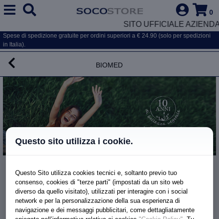
0
SITO UFFICIALE AZIENDA
Spese di spedizione gratuite per ordini superiori a € 24.90 (solo per spedizioni
in Italia).
Biomed
Questo sito utilizza i cookie.
Pretiosum
Questo Sito utilizza cookies tecnici e, soltanto previo tuo
PRETIOSUM ACQUA GEL DETOX
consenso, cookies di "terze parti" (impostati da un sito web
diverso da quello visitato), utilizzati per interagire con i social
network e per la personalizzazione della sua esperienza di
€ 21.50
navigazione e dei messaggi pubblicitari, come dettagliatamente