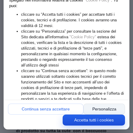
spiegato nell’informativa relativa ai cookies
"Cookie Policy"
. Tu
Formato: 150 ml
puoi:
cliccare su “Accetta tutti i cookies” per accettare tutti i
Prodotto momentaneamente non disponibile.
cookies, tecnici e di profilazione. I cookies avranno una
validità di 12 mesi.
cliccare su “Personalizza” per consultare la sezione del
Sito dedicata all'informativa
"Cookie Policy"
estesa dei
cookies, verificare la lista e la descrizione di tutti i cookies
PRETIOSUM ACQUA GEL DETOX
utilizzati, tecnici e di profilazione di “terze parti”, e
personalizzarne in qualsiasi momento la configurazione,
Detossinante equilibrante cuoio capelluto con mix di Acque
prestando o negando espressamente il tuo consenso
costituzionali biologiche.
Acqua gel detossinante con mix di
Acque Costituzionali biologiche
all’utilizzo degli stessi
di : Limone, Arancio, Ortica, Melograno
,
Estratto naturale di Aloe ed
cliccare su “Continua senza accettare”: in questo modo
Alga Spirulina
.E’ un prodotto pre-shampoo che purifica il cuoio
capelluto normalizzando lo strato corneo dell’epidermide senza
saranno utilizzati soltanto cookies tecnici per il corretto
aggredire la barriera idro-lipidica e svolge azione lenitiva sulle cuti
funzionamento del Sito e non acconsenti all’uso dei
più sensibili. E' il prodotto preparatorio che esalta la funzione dei
cookies di profilazione di terze parti, impedendo di
detergenti e dei trattamenti. Da utilizzare sempre prima di qualsiasi
trattamento o prima della detersione.
personalizzare la tua esperienza di navigazione e l’offerta di
prodotti o servizi a te dedicati sulla base delle tue
preferenze o comportamenti online
Continua senza accettare
Personalizza
Modo d'uso
Ingredienti
Accetta tutti i cookies
Prima di effettuare lo shampoo distribuire 10 ml
di prodotto su tutta la cute con il beccuccio