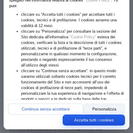
spiegato nell’informativa relativa ai cookies
"Cookie Policy"
. Tu
puoi:
cliccare su “Accetta tutti i cookies” per accettare tutti i
cookies, tecnici e di profilazione. I cookies avranno una
validità di 12 mesi.
cliccare su “Personalizza” per consultare la sezione del
Sito dedicata all'informativa
"Cookie Policy"
estesa dei
cookies, verificare la lista e la descrizione di tutti i cookies
utilizzati, tecnici e di profilazione di “terze parti”, e
personalizzarne in qualsiasi momento la configurazione,
prestando o negando espressamente il tuo consenso
all’utilizzo degli stessi
€ 13.20
cliccare su “Continua senza accettare”: in questo modo
Formato: 15 ML
saranno utilizzati soltanto cookies tecnici per il corretto
funzionamento del Sito e non acconsenti all’uso dei
cookies di profilazione di terze parti, impedendo di
1
ACQUISTA
personalizzare la tua esperienza di navigazione e l’offerta di
prodotti o servizi a te dedicati sulla base delle tue
preferenze o comportamenti online
Continua senza accettare
Personalizza
BALSAMO CONTORNO OCCHI
Accetta tutti i cookies
ILLUMINANTE IDRATANTE - texture vellutata
Con Acido Ialuronico, Burro di Karité*, micropolveri di Perla